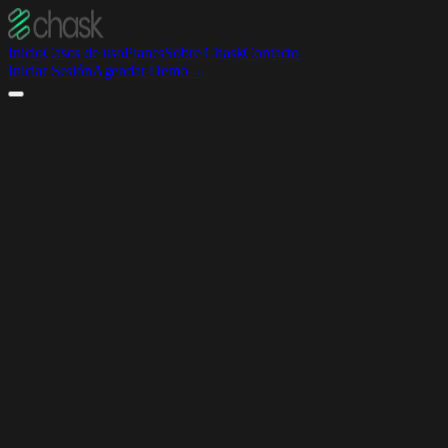
Inicio
Casos de uso
Planes
Sobre Chask
Contacto
Iniciar Sesión
Agendar Demo
→